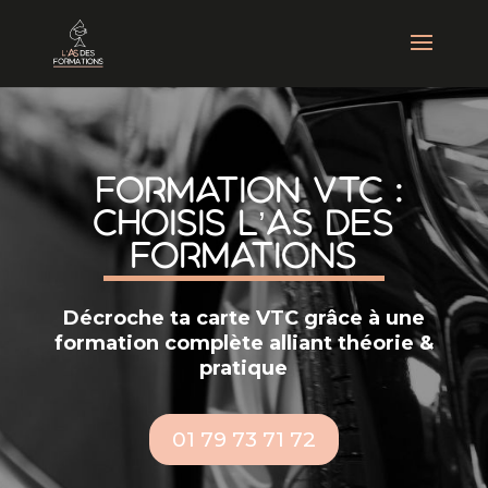
Formation VTC :
Choisis L’As des
Formations
Décroche ta carte VTC grâce à une
formation complète alliant théorie &
pratique
01 79 73 71 72