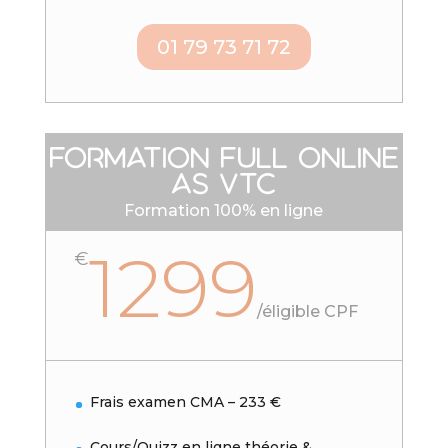
01 79 73 71 72
Formation Full online
As VTC
Formation 100% en ligne
1299
€
/
éligible CPF
Frais examen CMA – 233 €
Cours/Quizz en ligne théorie &